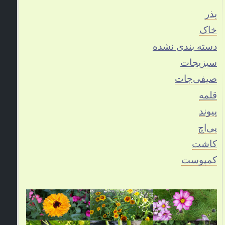
بذر
خاک
دسته بندی نشده
سبزیجات
صیفی‌جات
قلمه
پیوند
پی‌اچ
کاشت
کمپوست