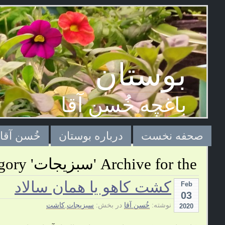
بوستان
باغچه خُسن آقا
صحفه نخست
درباره بوستان
خُسن آقا
Archive for the 'سبزیجات' Category
کشت کاهو یا همان سالاد
Feb
03
نوشته:
خُسن آقا
در بخش:
سبزیجات
,
کاشت
2020