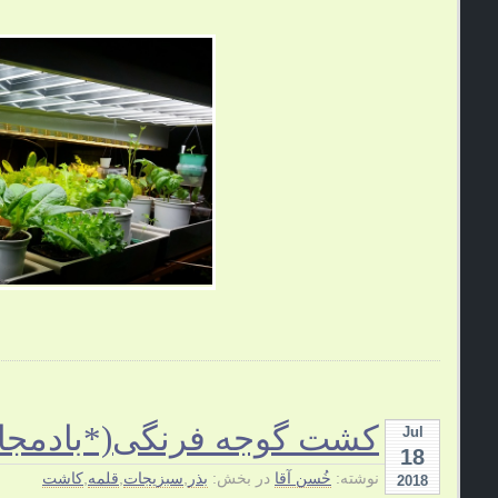
کشت گوجه فرنگی(*بادمجان
Jul
18
نوشته:
خُسن آقا
در بخش:
بذر
,
سبزیجات
,
قلمه
,
کاشت
2018