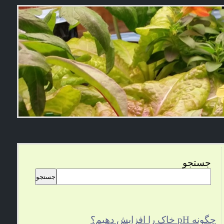
جستجو
جستجو
چگونه pH خاک را افزایش دهیم؟